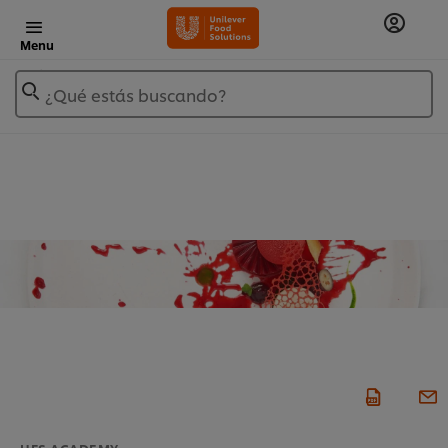
Menu
¿Qué estás buscando?
UFS ACADEMY