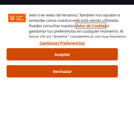
sociales (en Facebook, Instagram, etc.) y personalizar
mensajes y anuncios según tus intereses (en nuestra
Registrarse en nuestra newsletter
web o en webs de terceros). También nos ayudan a
entender cómo nuestra web está siendo utilizada.
Preferencias de cookies
Puedes consultar nuestro
Aviso de Cookies
o
gestionar tus preferencias en cualquier momento. Al
hacer clic en “Aceptar” consientes el uso que hacemos
Selecciona tu país
de las cookies.
Gestionar Preferencias
Please Recycle
Aceptar
Aviso legal
Rechazar
Aviso de Privacidad
Aviso de cookies
Mapa del sitio
Accesibilidad
Regístrate en nuestra newsletter y mantente informado