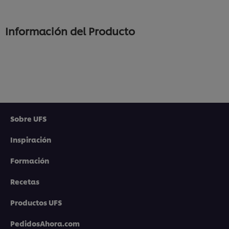
Información del Producto
Sobre UFS
Inspiración
Formación
Recetas
Utilizamos cookies propias y de terceros (y tecnologías
similares) para mejorar tu experiencia en nuestra web.
Productos UFS
Las cookies te permiten disfrutar de ciertas
funcionalidades (como guardar tu carrito de la
PedidosAhora.com
compra online), compartir contenidos en redes