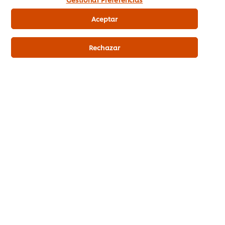
Aceptar
Comprar en PedidosAhora.com
Rechazar
Recetas con Salsa de Vainilla
Carte D'Or
See all recipes (1306)