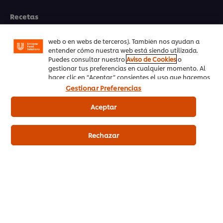
funcionalidades (como guardar tu carrito de la
compra online), compartir contenidos en redes
Recetas
sociales (en Facebook, Instagram, etc.) y personalizar
mensajes y anuncios según tus intereses (en nuestra
Productos UFS
web o en webs de terceros). También nos ayudan a
entender cómo nuestra web está siendo utilizada.
PedidosAhora.com
Puedes consultar nuestro
Aviso de Cookies
o
gestionar tus preferencias en cualquier momento. Al
hacer clic en “Aceptar” consientes el uso que hacemos
Registrarse en nuestra newsletter
de las cookies.
Gestionar Preferencias
Preferencias de cookies
Aceptar
Selecciona tu país
Rechazar
Please Recycle
Aviso legal
Aviso de Privacidad
Aviso de cookies