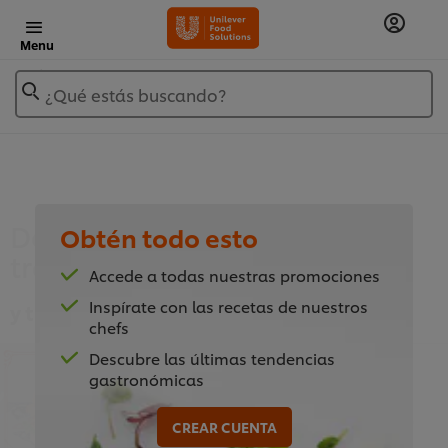
Menu
¿Qué estás buscando?
Descarga el recetario para
Obtén todo esto
transformar tu menú
Accede a todas nuestras promociones
Inspírate con las recetas de nuestros
y transforma tu menú
chefs
Descubre las últimas tendencias
Guía: Aprende a
gastronómicas
preparar versiones
veganas de tus mejores
CREAR CUENTA
recetas