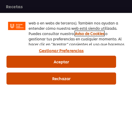
funcionalidades (como guardar tu carrito de la
Recetas
compra online), compartir contenidos en redes
¡Lo quiero!
sociales (en Facebook, Instagram, etc.) y personalizar
mensajes y anuncios según tus intereses (en nuestra
Productos UFS
web o en webs de terceros). También nos ayudan a
entender cómo nuestra web está siendo utilizada.
PedidosAhora.com
Puedes consultar nuestro
Aviso de Cookies
o
gestionar tus preferencias en cualquier momento. Al
hacer clic en “Aceptar” consientes el uso que hacemos
Registrarse en nuestra newsletter
de las cookies.
Gestionar Preferencias
Preferencias de cookies
Aceptar
Selecciona tu país
Rechazar
Please Recycle
Aviso legal
Aviso de Privacidad
Aviso de cookies
Mapa del sitio