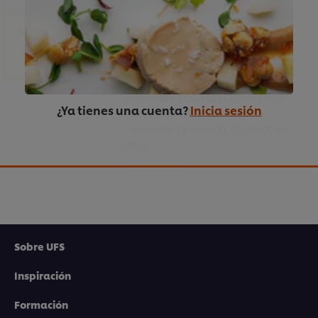
Descarga GRATIS tu recetario y
descubre cómo puedes crear
fácilmente versiones veganas y
vegetarianas de tus recetas TOP.
Adapta tus mejores platos y
sorprende hasta tus clientes más
¿Ya tienes una cuenta?
Inicia sesión
carnívoros con una oferta
innovadora y variada. ¡Consíguelo
aquí!
Sobre UFS
Inspiración
Utilizamos cookies propias y de terceros (y tecnologías
similares) para mejorar tu experiencia en nuestra web.
Formación
Las cookies te permiten disfrutar de ciertas