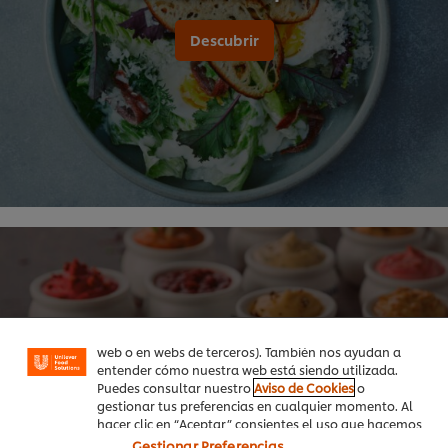
Descubrir
Utilizamos cookies propias y de terceros (y tecnologías
similares) para mejorar tu experiencia en nuestra web.
Las cookies te permiten disfrutar de ciertas
funcionalidades (como guardar tu carrito de la
compra online), compartir contenidos en redes
sociales (en Facebook, Instagram, etc.) y personalizar
mensajes y anuncios según tus intereses (en nuestra
web o en webs de terceros). También nos ayudan a
Dipera de cerámica
entender cómo nuestra web está siendo utilizada.
Puedes consultar nuestro
Aviso de Cookies
o
Para crear y servir tus propias salsas
gestionar tus preferencias en cualquier momento. Al
hacer clic en “Aceptar” consientes el uso que hacemos
de las cookies.
Gestionar Preferencias