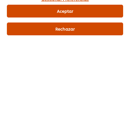
Descubrir
Aceptar
Rechazar
Salsas Casual Food
Para la cocina y la barra
Descubrir