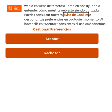
mensajes y anuncios según tus intereses (en nuestra
web o en webs de terceros). También nos ayudan a
entender cómo nuestra web está siendo utilizada.
Registrarse en nuestra newsletter
Puedes consultar nuestro
Aviso de Cookies
o
gestionar tus preferencias en cualquier momento. Al
Preferencias de cookies
hacer clic en “Aceptar” consientes el uso que hacemos
de las cookies.
Gestionar Preferencias
Selecciona tu país
Aceptar
Please Recycle
Rechazar
Aviso legal
Aviso de Privacidad
Aviso de cookies
Mapa del sitio
Accesibilidad
Regístrate en nuestra newsletter y mantente informado