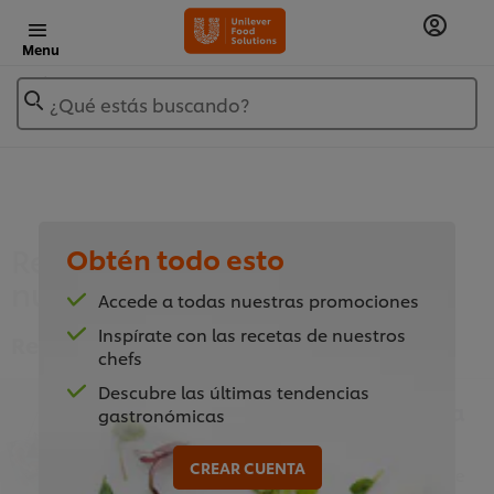
Menu
¿Qué estás buscando?
Rentabiliza tus postres con
Obtén todo esto
nuestra guía
Accede a todas nuestras promociones
Inspírate con las recetas de nuestros
Recetario de Unilever Food Solutions
chefs
Descubre las últimas tendencias
¡Haz tus postres todavía
gastronómicas
más rentables!
CREAR CUENTA
Aquí tienes la guía descargable que