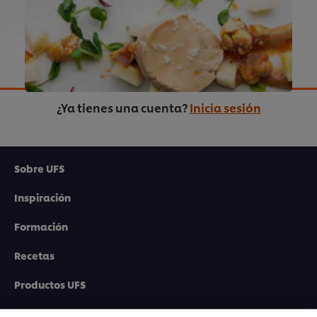
hemos elaborado para que saques
el máximo partido a tus postres.
¡Incluye un recetario!
¿Ya tienes una cuenta?
Inicia sesión
Sobre UFS
Descárgate la guía GRATIS
Inspiración
Formación
Utilizamos cookies propias y de terceros (y tecnologías
Recetas
similares) para mejorar tu experiencia en nuestra web.
Las cookies te permiten disfrutar de ciertas
funcionalidades (como guardar tu carrito de la
Productos UFS
compra online), compartir contenidos en redes
sociales (en Facebook, Instagram, etc.) y personalizar
PedidosAhora.com