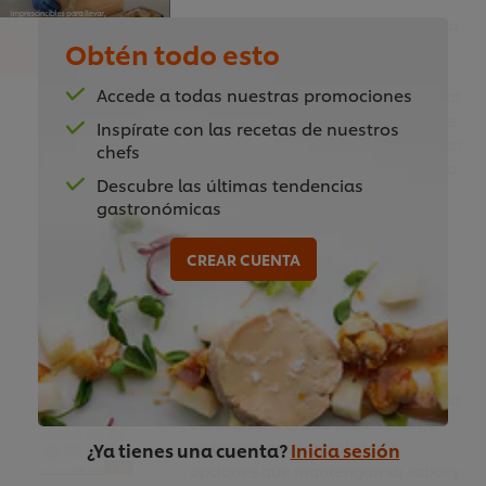
La crisis de la Covid-19 ha cambiado
Obtén todo esto
las reglas del juego; ha
transformado por completo los
Accede a todas nuestras promociones
hábitos de consumo de tu comensal.
La Nueva Normalidad ha hecho que
Inspírate con las recetas de nuestros
muchos bares y restaurantes tengan
chefs
que reinventarse, para adaptarse lo
Descubre las últimas tendencias
antes posible a este cambio.
gastronómicas
¡Descubre cómo con esta guía!
CREAR CUENTA
¿Qué platos viajan
mejor?
Si estás planeando entregar comida
para llevar o enviar platos a larga
distancia, es esencial elegir
¿Ya tienes una cuenta?
Inicia sesión
opciones que mantengan su sabor y