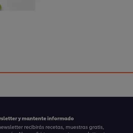
s
 muestra cómo
usar ingredientes básicos para
ovadores
y llenos de sabor.
wsletter y mantente informado
ewsletter recibirás recetas, muestras gratis,