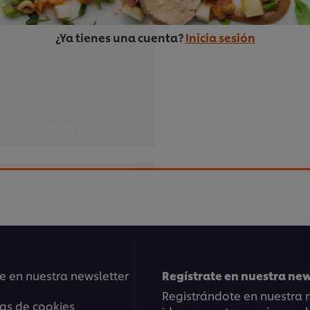
ptar las cookies.
¿Ya tienes una cuenta?
Inicia sesión
02:02
Ingredientes vegano
La chef Andrea Waters te
crear platos veganos inn
ptar las cookies.
e en nuestra newsletter
Regístrate en nuestra ne
Registrándote en nuestra n
ias de cookies