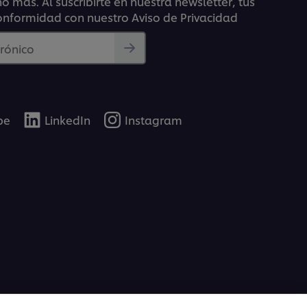
 más. Al suscribirte en nuestra newsletter, tus
onformidad con nuestro Aviso de Privacidad
trónico
be
LinkedIn
Instagram
as
rs te ofrece consejos y técnicas para
ados en la cocina y te enseña a preparar una
 vegana cruda
.