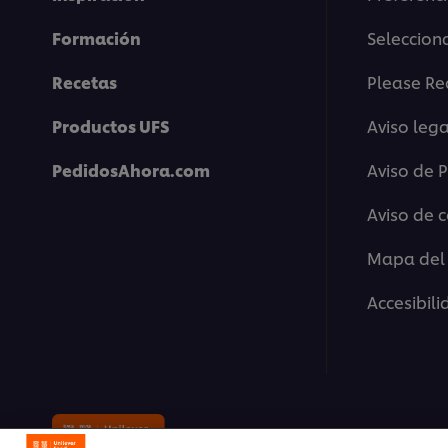
Formación
Selecciona
Recetas
Please Re
Productos UFS
Aviso lega
PedidosAhora.com
Aviso de 
Aviso de 
Mapa del 
Para reproducir el vídeo, debes ace
Accesibil
Aceptar