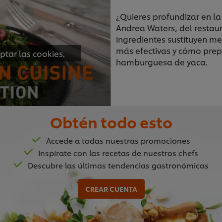
¿Quieres profundizar en l
Andrea Waters, del resta
ingredientes sustituyen me
más efectivas y cómo prep
ptar las cookies.
hamburguesa de yaca.
Obtén todo esto
02:52
Accede a todas nuestras promociones
Inspírate con las recetas de nuestros chefs
Descubre las últimas tendencias gastronómicas
Los utensilios adecu
CREAR CUENTA
Domina el arte de la coci
explica los
utensilios nec
cocina
para preparar delic