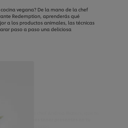
a cocina vegana? De la mano de la chef
urante Redemption, aprenderás qué
jor a los productos animales, las técnicas
arar paso a paso una deliciosa
ados
na vegana con la chef Andrea Waters, que te
esarios
que debes tener presentes en tu
iosos platos veganos.