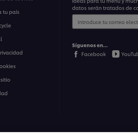
ideas para tu menú y mucho
datos serán tratados de c
 tu país
Introduce tu correo elec
cycle
04:19
l
Síguenos en...
Privacidad
Facebook
YouTu
Preparación y técnic
cookies
La chef vegana Andrea Wate
obtener los mejores result
sitio
exquisita tarta de queso
ptar las cookies.
idad