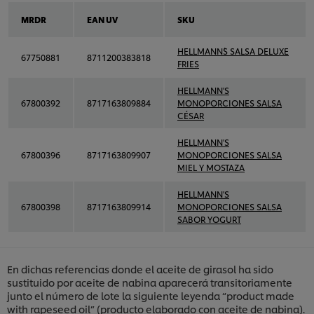
MRDR
EAN UV
SKU
HELLMANN´S SALSA DELUXE
67750881
8711200383818
FRIES
HELLMANN'S
67800392
8717163809884
MONOPORCIONES SALSA
CÉSAR
HELLMANN'S
67800396
8717163809907
MONOPORCIONES SALSA
MIEL Y MOSTAZA
HELLMANN'S
67800398
8717163809914
MONOPORCIONES SALSA
SABOR YOGURT
En dichas referencias donde el aceite de girasol ha sido
sustituido por aceite de nabina aparecerá transitoriamente
junto el número de lote la siguiente leyenda “product made
with rapeseed oil” (producto elaborado con aceite de nabina).