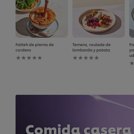
Fatteh de pierna de
Ternera, roulade de
Po
cordero
lombarda y patata
ya
No
No
u
se
se
N
han
han
s
enviado
enviado
h
calificaciones
calificaciones
e
para
para
c
este
este
p
recipe
recipe
e
r
Comida casera