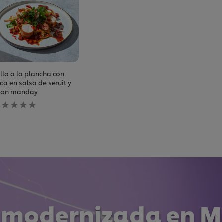
llo a la plancha con
ca en salsa de seruit y
don manday
o
e
an
nviado
alificaciones
ara
ste
ecipe
 modernizada en Me