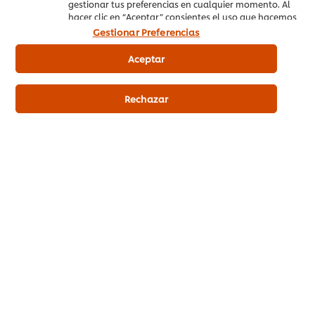
gestionar tus preferencias en cualquier momento. Al
hacer clic en “Aceptar” consientes el uso que hacemos
de las cookies.
Gestionar Preferencias
Aceptar
Rechazar
Comprar en
PedidosAhora.com
P
Recetarios y guías