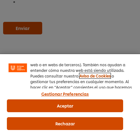
*
Utilizamos cookies propias y de terceros (y tecnologías
Enviar
similares) para mejorar tu experiencia en nuestra web.
Las cookies te permiten disfrutar de ciertas
funcionalidades (como guardar tu carrito de la
compra online), compartir contenidos en redes
sociales (en Facebook, Instagram, etc.) y personalizar
mensajes y anuncios según tus intereses (en nuestra
web o en webs de terceros). También nos ayudan a
entender cómo nuestra web está siendo utilizada.
Productos relacionados
Puedes consultar nuestro
Aviso de Cookies
o
gestionar tus preferencias en cualquier momento. Al
hacer clic en “Aceptar” consientes el uso que hacemos
de las cookies.
Gestionar Preferencias
Knorr Caldo Líquido
Knorr
Concentrado de Marisco sin
deshi
Aceptar
gluten y sin lactosa botella 1L
Rechazar