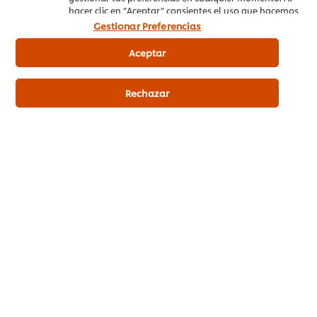
Please Recycle
hacer clic en “Aceptar” consientes el uso que hacemos
de las cookies.
Gestionar Preferencias
Aviso legal
Aceptar
Aviso de Privacidad
Rechazar
Aviso de cookies
Mapa del sitio
Accesibilidad
Regístrate en nuestra newsletter y mantente informado
Registrándote en nuestra newsletter recibirás recetas,
muestras gratis, ideas para tu menú y mucho más. Al
suscribirte en nuestra newsletter, tus datos serán tratados
de conformidad con nuestro Aviso de Privacidad
Introduce tu correo electrónico