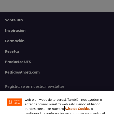
Sobre UFS
Inspiración
Formación
Recetas
Productos UFS
Utilizamos cookies propias y de terceros (y tecnologías
PedidosAhora.com
similares) para mejorar tu experiencia en nuestra web.
Las cookies te permiten disfrutar de ciertas
funcionalidades (como guardar tu carrito de la
compra online), compartir contenidos en redes
Registrarse en nuestra newsletter
sociales (en Facebook, Instagram, etc.) y personalizar
mensajes y anuncios según tus intereses (en nuestra
Preferencias de cookies
web o en webs de terceros). También nos ayudan a
entender cómo nuestra web está siendo utilizada.
Selecciona tu país
Puedes consultar nuestro
Aviso de Cookies
o
gestionar tus preferencias en cualquier momento. Al