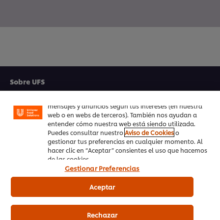
Utilizamos cookies propias y de terceros (y tecnologías
similares) para mejorar tu experiencia en nuestra web.
Las cookies te permiten disfrutar de ciertas
funcionalidades (como guardar tu carrito de la
Sobre UFS
compra online), compartir contenidos en redes
sociales (en Facebook, Instagram, etc.) y personalizar
Inspiración
mensajes y anuncios según tus intereses (en nuestra
web o en webs de terceros). También nos ayudan a
Formación
entender cómo nuestra web está siendo utilizada.
Puedes consultar nuestro
Aviso de Cookies
o
gestionar tus preferencias en cualquier momento. Al
Recetas
hacer clic en “Aceptar” consientes el uso que hacemos
de las cookies.
Productos UFS
Gestionar Preferencias
PedidosAhora.com
Aceptar
Registrarse en nuestra newsletter
Rechazar