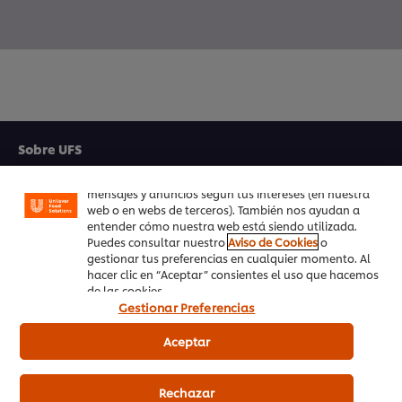
Utilizamos cookies propias y de terceros (y tecnologías
similares) para mejorar tu experiencia en nuestra web.
Las cookies te permiten disfrutar de ciertas
funcionalidades (como guardar tu carrito de la
Sobre UFS
compra online), compartir contenidos en redes
sociales (en Facebook, Instagram, etc.) y personalizar
Inspiración
mensajes y anuncios según tus intereses (en nuestra
web o en webs de terceros). También nos ayudan a
Formación
entender cómo nuestra web está siendo utilizada.
Puedes consultar nuestro
Aviso de Cookies
o
gestionar tus preferencias en cualquier momento. Al
Recetas
hacer clic en “Aceptar” consientes el uso que hacemos
de las cookies.
Productos UFS
Gestionar Preferencias
PedidosAhora.com
Aceptar
Registrarse en nuestra newsletter
Rechazar