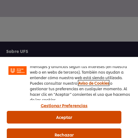
Utilizamos cookies propias y de terceros (y tecnologías
similares) para mejorar tu experiencia en nuestra web.
Las cookies te permiten disfrutar de ciertas
funcionalidades (como guardar tu carrito de la
Sobre UFS
compra online), compartir contenidos en redes
sociales (en Facebook, Instagram, etc.) y personalizar
Inspiración
mensajes y anuncios según tus intereses (en nuestra
web o en webs de terceros). También nos ayudan a
Formación
entender cómo nuestra web está siendo utilizada.
Puedes consultar nuestro
Aviso de Cookies
o
gestionar tus preferencias en cualquier momento. Al
Recetas
hacer clic en “Aceptar” consientes el uso que hacemos
de las cookies.
Productos UFS
Gestionar Preferencias
PedidosAhora.com
Aceptar
Registrarse en nuestra newsletter
Rechazar