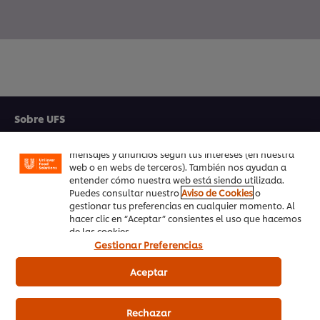
Utilizamos cookies propias y de terceros (y tecnologías
similares) para mejorar tu experiencia en nuestra web.
Las cookies te permiten disfrutar de ciertas
funcionalidades (como guardar tu carrito de la
Sobre UFS
compra online), compartir contenidos en redes
sociales (en Facebook, Instagram, etc.) y personalizar
Inspiración
mensajes y anuncios según tus intereses (en nuestra
web o en webs de terceros). También nos ayudan a
Formación
entender cómo nuestra web está siendo utilizada.
Puedes consultar nuestro
Aviso de Cookies
o
gestionar tus preferencias en cualquier momento. Al
Recetas
hacer clic en “Aceptar” consientes el uso que hacemos
de las cookies.
Productos UFS
Gestionar Preferencias
PedidosAhora.com
Aceptar
Registrarse en nuestra newsletter
Rechazar