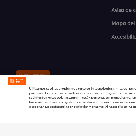
Aviso de 
Mapa del 
Accesibil
© 2026 Unilever Food Solutions 
Utilizamos cookies propias y de terceros (y tecnologías similares) para
permiten disfrutar de ciertas funcionalidades (como guardar tu carrit
sociales (en Facebook, Instagram, etc.) y personalizar mensajes y anun
terceros). También nos ayudan a entender cómo nuestra web está siend
gestionar tus preferencias en cualquier momento. Al hacer clic en “Ace