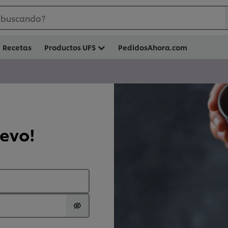
 buscando?
Recetas
Productos UFS
PedidosAhora.com
uevo!