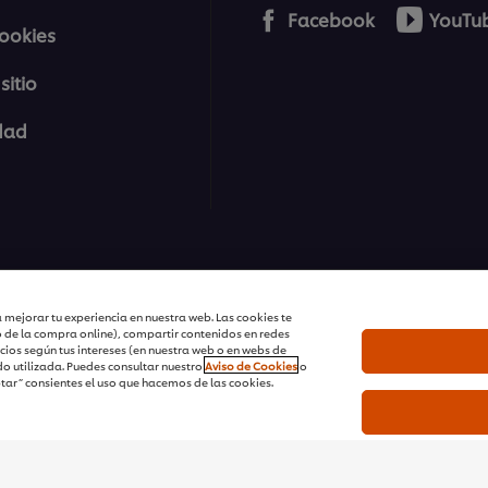
Facebook
YouTu
cookies
sitio
idad
| Todos los derechos reservados
 mejorar tu experiencia en nuestra web. Las cookies te
o de la compra online), compartir contenidos en redes
cios según tus intereses (en nuestra web o en webs de
o utilizada. Puedes consultar nuestro
Aviso de Cookies
o
ptar” consientes el uso que hacemos de las cookies.