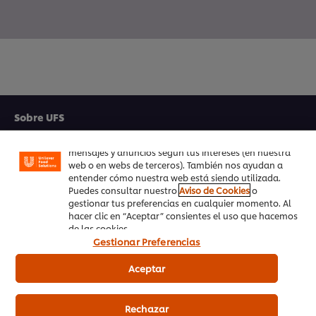
Utilizamos cookies propias y de terceros (y tecnologías
similares) para mejorar tu experiencia en nuestra web.
Las cookies te permiten disfrutar de ciertas
funcionalidades (como guardar tu carrito de la
Sobre UFS
compra online), compartir contenidos en redes
sociales (en Facebook, Instagram, etc.) y personalizar
Inspiración
mensajes y anuncios según tus intereses (en nuestra
web o en webs de terceros). También nos ayudan a
Formación
entender cómo nuestra web está siendo utilizada.
Puedes consultar nuestro
Aviso de Cookies
o
gestionar tus preferencias en cualquier momento. Al
Recetas
hacer clic en “Aceptar” consientes el uso que hacemos
de las cookies.
Productos UFS
Gestionar Preferencias
PedidosAhora.com
Aceptar
Registrarse en nuestra newsletter
Rechazar