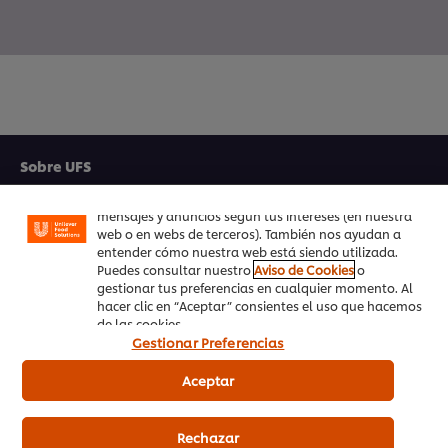
Utilizamos cookies propias y de terceros (y tecnologías
similares) para mejorar tu experiencia en nuestra web.
Las cookies te permiten disfrutar de ciertas
funcionalidades (como guardar tu carrito de la
Sobre UFS
compra online), compartir contenidos en redes
sociales (en Facebook, Instagram, etc.) y personalizar
Inspiración
mensajes y anuncios según tus intereses (en nuestra
web o en webs de terceros). También nos ayudan a
Formación
entender cómo nuestra web está siendo utilizada.
Puedes consultar nuestro
Aviso de Cookies
o
gestionar tus preferencias en cualquier momento. Al
Recetas
hacer clic en “Aceptar” consientes el uso que hacemos
de las cookies.
Productos UFS
Gestionar Preferencias
PedidosAhora.com
Aceptar
Registrarse en nuestra newsletter
Rechazar