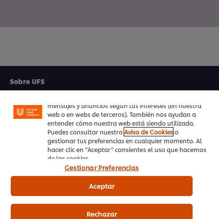
Utilizamos cookies propias y de terceros (y tecnologías
similares) para mejorar tu experiencia en nuestra web.
Las cookies te permiten disfrutar de ciertas
funcionalidades (como guardar tu carrito de la
Sobre UFS
compra online), compartir contenidos en redes
sociales (en Facebook, Instagram, etc.) y personalizar
Inspiración
mensajes y anuncios según tus intereses (en nuestra
web o en webs de terceros). También nos ayudan a
Formación
entender cómo nuestra web está siendo utilizada.
Puedes consultar nuestro
Aviso de Cookies
o
gestionar tus preferencias en cualquier momento. Al
Recetas
hacer clic en “Aceptar” consientes el uso que hacemos
de las cookies.
Productos UFS
Gestionar Preferencias
PedidosAhora.com
Aceptar
Registrarse en nuestra newsletter
Rechazar