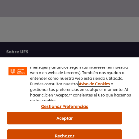
Utilizamos cookies propias y de terceros (y tecnologías
similares) para mejorar tu experiencia en nuestra web.
Las cookies te permiten disfrutar de ciertas
funcionalidades (como guardar tu carrito de la
Sobre UFS
compra online), compartir contenidos en redes
sociales (en Facebook, Instagram, etc.) y personalizar
Inspiración
mensajes y anuncios según tus intereses (en nuestra
web o en webs de terceros). También nos ayudan a
Formación
entender cómo nuestra web está siendo utilizada.
Puedes consultar nuestro
Aviso de Cookies
o
gestionar tus preferencias en cualquier momento. Al
Recetas
hacer clic en “Aceptar” consientes el uso que hacemos
de las cookies.
Productos UFS
Gestionar Preferencias
PedidosAhora.com
Aceptar
Registrarse en nuestra newsletter
Rechazar