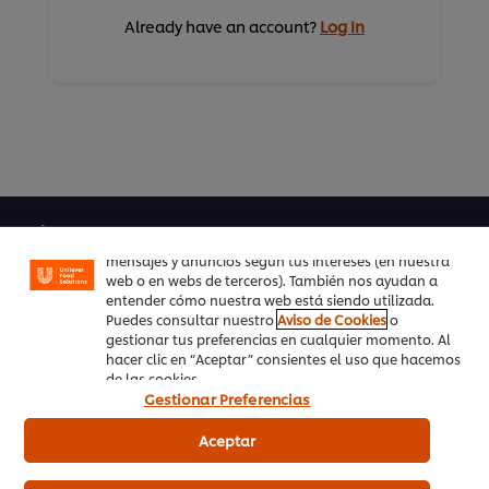
Already have an account?
Log In
Utilizamos cookies propias y de terceros (y tecnologías
similares) para mejorar tu experiencia en nuestra web.
Las cookies te permiten disfrutar de ciertas
funcionalidades (como guardar tu carrito de la
compra online), compartir contenidos en redes
Sobre UFS
sociales (en Facebook, Instagram, etc.) y personalizar
mensajes y anuncios según tus intereses (en nuestra
Inspiración
web o en webs de terceros). También nos ayudan a
entender cómo nuestra web está siendo utilizada.
Formación
Puedes consultar nuestro
Aviso de Cookies
o
gestionar tus preferencias en cualquier momento. Al
hacer clic en “Aceptar” consientes el uso que hacemos
Recetas
de las cookies.
Gestionar Preferencias
Productos UFS
Aceptar
PedidosAhora.com